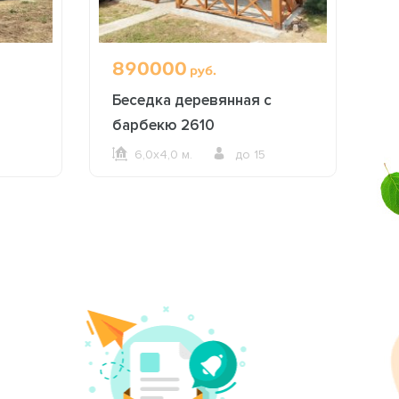
890000
1
руб.
Беседка деревянная с
Б
барбекю 2610
п
6,0х4,0 м.
до 15
ОФОРМИТЬ ЗАКАЗ