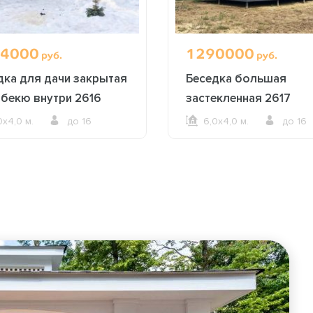
4000
1290000
руб.
руб.
дка для дачи закрытая
Беседка большая
рбекю внутри 2616
застекленная 2617
0х4,0 м.
до 16
6,0х4,0 м.
до 16
ОФОРМИТЬ ЗАКАЗ
ОФОРМИТЬ ЗАКАЗ