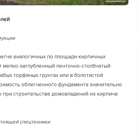
елей
рукции
легче аналогичных по площади кирпичных
т мелко-заглубленный ленточно-столбчатый
абых торфяных грунтах или в болотистой
тоимость облегченного фундамента значительно
о при строительстве домовладений из кирпича
стоящей спецтехники