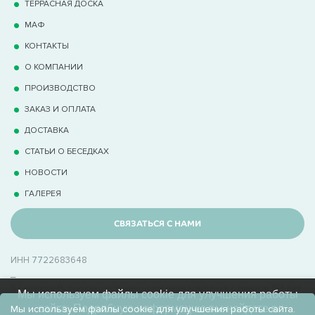
ТЕРРАCНАЯ ДОСКА
МАФ
КОНТАКТЫ
О КОМПАНИИ
ПРОИЗВОДСТВО
ЗАКАЗ И ОПЛАТА
ДОСТАВКА
СТАТЬИ О БЕСЕДКАХ
НОВОСТИ
ГАЛЕРЕЯ
СВЯЗАТЬСЯ С НАМИ
ИНН 7722683648
_
В Беседки.Ру производственно-торговая компания с опытом 15+ лет
Мы используем файлы cookie для улучшения работы
в производстве беседок
сайта. Подробную информацию вы найдете в
Мы используем файлы cookie для улучшения работы сайта.