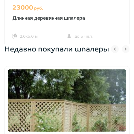
23000
руб.
Длинная деревянная шпалера
2,0х5,0 м.
до 5 чел.
Недавно покупали шпалеры
ОФОРМИТЬ ЗАКАЗ