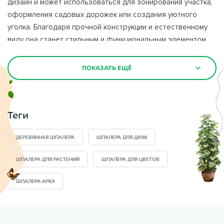
дизайн и может использоваться для зонирования участка,
оформления садовых дорожек или создания уютного
уголка. Благодаря прочной конструкции и естественному
виду она станет стильным и функциональным элементом
любого сада.
ПОКАЗАТЬ ЕЩЁ
Купить или заказать декоративную шпалеру или арку для
растений и цветов можно в магазине от производителя. В
продаже представлен большой выбор садовых
Теги
конструкций для дачи и сада под ключ по низкой цене.
Такие изделия помогают украсить территорию, создать
ДЕРЕВЯННАЯ ШПАЛЕРА
ШПАЛЕРА ДЛЯ ДАЧИ
комфортную атмосферу и подчеркнуть природную
красоту окружающего пространства.
ШПАЛЕРА ДЛЯ РАСТЕНИЙ
ШПАЛЕРА ДЛЯ ЦВЕТОВ
Основные преимущества интернет-магазина ВБеседки.Ру:
ШПАЛЕРА-АРКА
Занимаемся производством шпалер более 17 лет;
Больше 500 довольных клиентов, которые сделали заказ