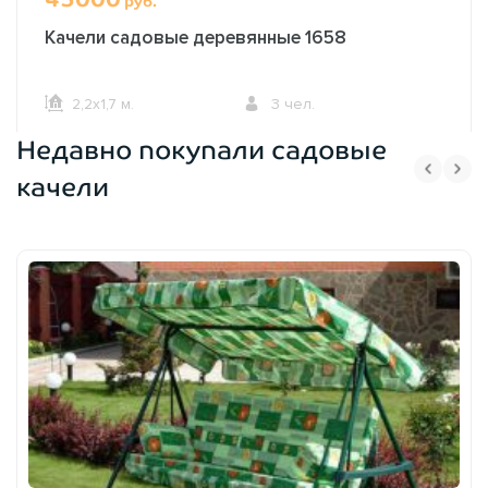
руб.
сроки и выполняется только из высококачественных
материалов.
Качели садовые деревянные 1658
2,2х1,7 м.
3 чел.
Недавно покупали садовые
ОФОРМИТЬ ЗАКАЗ
качели