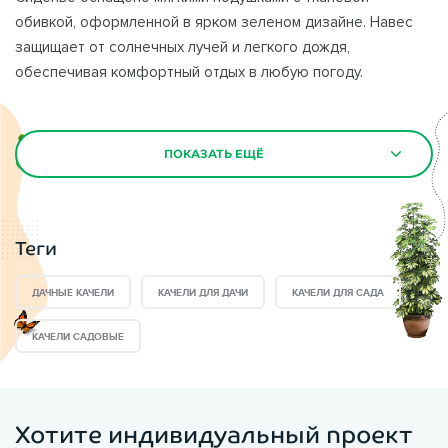
обивкой, оформленной в ярком зеленом дизайне. Навес
защищает от солнечных лучей и легкого дождя,
обеспечивая комфортный отдых в любую погоду.
Качели имеют плавный механизм раскачивания, создавая
атмосферу расслабления. Их стильный и практичный
ПОКАЗАТЬ ЕЩЁ
дизайн гармонично вписывается в любой ландшафт, а
долговечные материалы обеспечивают долгий срок
службы. Это идеальное решение для отдыха на свежем
Теги
воздухе всей семьей.
ДАЧНЫЕ КАЧЕЛИ
КАЧЕЛИ ДЛЯ ДАЧИ
КАЧЕЛИ ДЛЯ САДА
Существует огромное количество способов украсить и
благоустроить участок, один из таких — установка
садовых
КАЧЕЛИ САДОВЫЕ
качелей
.
Садовые качели идеально подойдут как для детских
Хотите индивидуальный проект
развлечений, так и для отдыха в одиночестве или