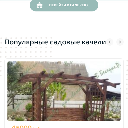
матраца)
: 1130х600х240
ПЕРЕЙТИ В ГАЛЕРЕЮ
Объем (м. куб.):
0,27/0,16
Вес нетто (кг):
51
Популярные садовые качели
Допустимая нагрузка (кг):
250
Подстаканники:
в наличии 2 шт
Направления движения:
Вперед-назад
Тип:
Раскладные
Изготовление:
Мы самостоятельно изготавливаем
садовые качели. Весь процесс производится в сжатые
45000