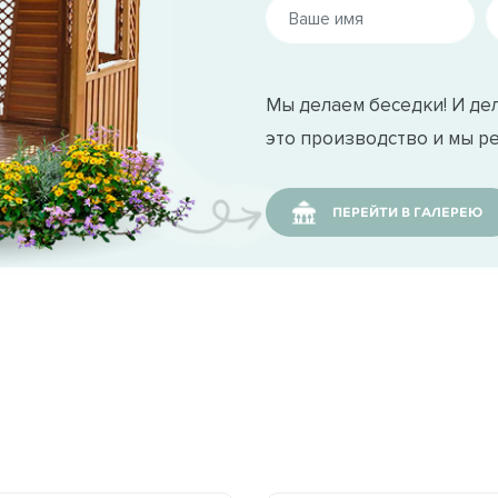
при поставке заказчику.
ровести электричество.
Мы делаем беседки! И дел
это производство и мы р
 беседки 54 выполняется кровельным материалом
nglas и Katepal. Качественный кровельный матери
ПЕРЕЙТИ В ГАЛЕРЕЮ
 время зимы.
едставлена максимально широко, легко подбирает
ах Москвы и Московской области.
— хороший и сбалансированный выбор для Вашего 