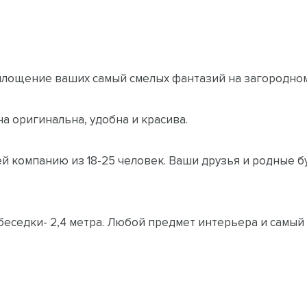
лощение ваших самый смелых фантазий на загородном
а оригинальна, удобна и красива.
ей компанию из 18-25 человек. Ваши друзья и родные 
еседки- 2,4 метра. Любой предмет интерьера и самый 
влении точно и четко подгоняются друг к другу. Они 
ыхания узлов и стыков в беседке.