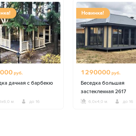
нка!
Новинка!
000
1290000
руб.
руб.
дка дачная с барбекю
Беседка большая
0
застекленная 2617
0х6,0 м.
до 16
6,0х4,0 м.
до 16
ОФОРМИТЬ ЗАКАЗ
ОФОРМИТЬ ЗАКАЗ