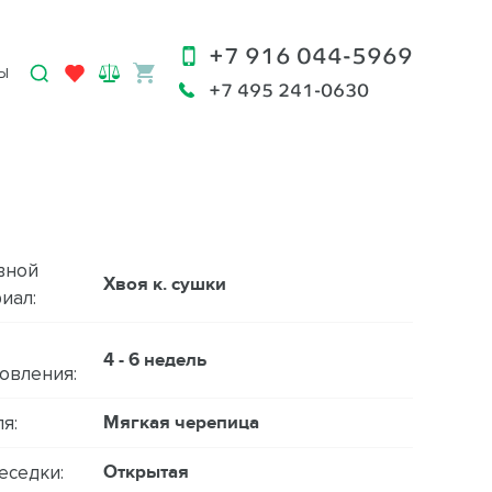
+7 916 044-5969
Ы
+7 495 241-0630
вной
Хвоя к. сушки
иал:
4 - 6 недель
овления:
Мягкая черепица
я:
Открытая
еседки: