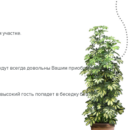
 участке.
будут всегда довольны Вашим приобретением
высокий гость попадет в беседку без
изготавливаются из качественной древесины