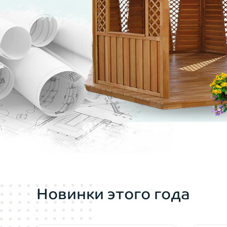
мы всегда включаем в стоимость беседки 
Высокий купол крыши
позволяет удобно п
Покрытие крыши
— кровля прямоугольной
черепицу для беседок мы заказываем у Shi
компенсирует жару и не задержит снег во
Садовая мебель
под эту форму беседки пр
условии заказа беседки), так и в магазин
Беседка прямоугольная классическая 54 
Новинки этого года