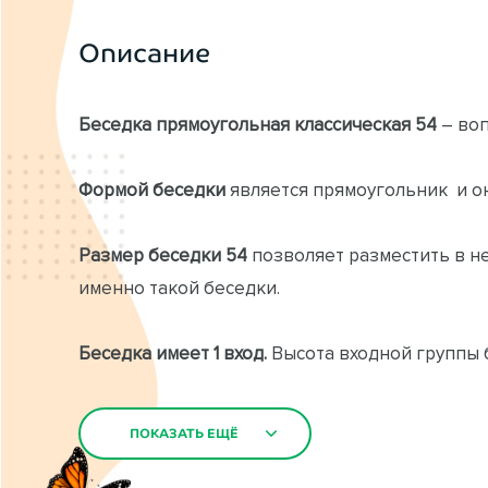
Описание
Беседка прямоугольная классическая 54
– воп
Формой беседки
является прямоугольник и он
Размер беседки 54
позволяет разместить в н
именно такой беседки.
Беседка имеет 1 вход.
Высота входной группы б
осложнений.
ПОКАЗАТЬ ЕЩЁ
ПОКАЗАТЬ ЕЩЁ
Детали прямоугольная беседки 54
при изгото
камерной сушки, что исключает скрипы и расс