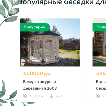
Популярные беседки дл
Популярно
Поп
600000
555
руб.
Беседка ажурная
Боль
деревянная 2603
бесе
3,8х3,8 м.
до 8
5,