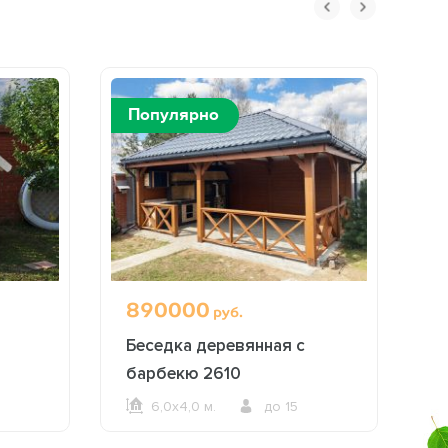
Популярно
П
890000
3
руб.
Беседка деревянная с
Б
барбекю 2610
д
6,0х4,0 м.
до 15