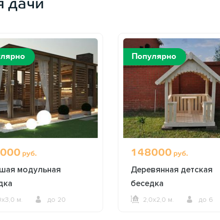
я дачи
улярно
Популярно
000
148000
руб.
руб.
шая модульная
Деревянная детская
дка
беседка
0х3,0 м.
до 20
2,0х2,0 м.
до 6