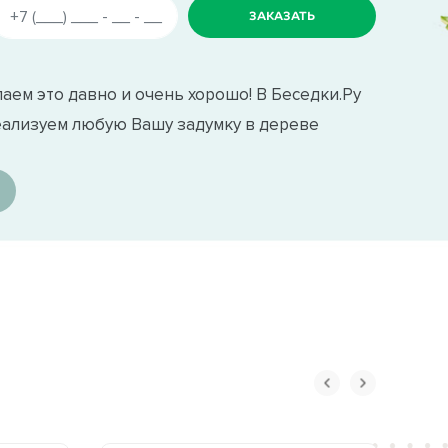
аем это давно и очень хорошо! В Беседки.Ру
еализуем любую Вашу задумку в дереве
 проверенных поставщиков. Мягкую
ал снизит шум в беседке во время дождя,
ся как на нашем производстве (при
загородного отдыха.