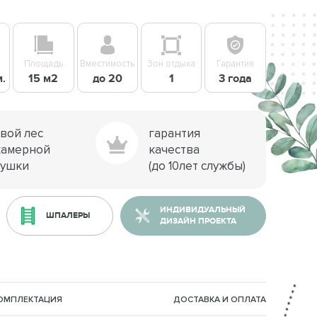
Площадь
Вместимость
Зон отдыха
Гарантия
м.
15 м2
до 20
1
3 года
свой лес
гарантия
камерной
качества
сушки
(до 10лет службы)
ИНДИВИДУАЛЬНЫЙ
ШПАЛЕРЫ
ДИЗАЙН ПРОЕКТА
КОМПЛЕКТАЦИЯ
ДОСТАВКА И ОПЛАТА