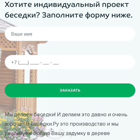
Хотите индивидуальный проект
элементы точно и четко подгоняются друг к другу. Они
изготавливаются из качественного металла, что
беседки? Заполните форму ниже.
исключает скрипы и рассыхания узлов и стыков в беседке.
Мы делаем беседки! И делаем это давно и очень
хорошо! В Беседки.Ру это производство и мы
реализуем любую Вашу задумку в дереве