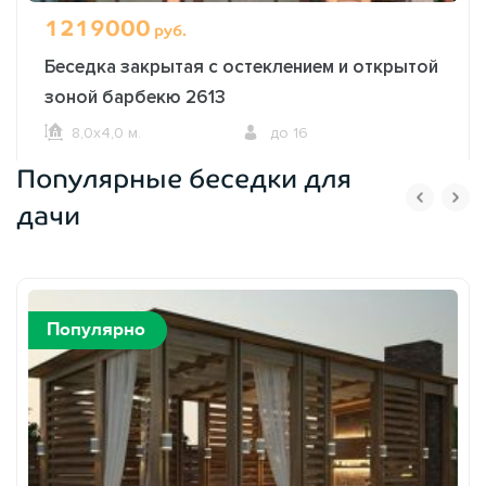
1219000
руб.
Беседка закрытая с остеклением и открытой
зоной барбекю 2613
8,0х4,0 м.
до 16
Популярные беседки для
ОФОРМИТЬ ЗАКАЗ
дачи
Популярно