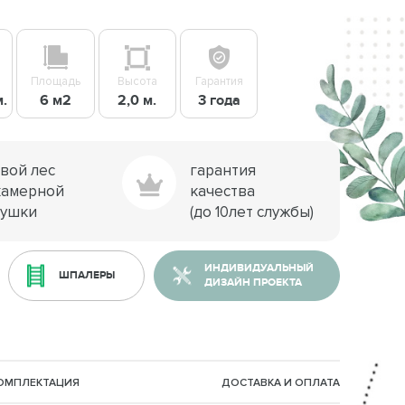
Площадь
Высота
Гарантия
м.
6 м2
2,0 м.
3 года
свой лес
гарантия
камерной
качества
сушки
(до 10лет службы)
ИНДИВИДУАЛЬНЫЙ
ШПАЛЕРЫ
ДИЗАЙН ПРОЕКТА
КОМПЛЕКТАЦИЯ
ДОСТАВКА И ОПЛАТА