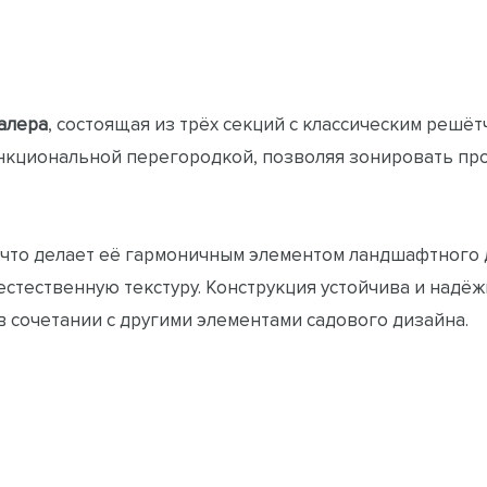
алера
, состоящая из трёх секций с классическим решёт
функциональной перегородкой, позволяя зонировать п
что делает её гармоничным элементом ландшафтного д
 естественную текстуру. Конструкция устойчива и надё
 сочетании с другими элементами садового дизайна.
ля растений и цветов можно в магазине от производит
изкой цене. Они помогут оформить участок, придать ем