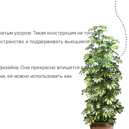
чатым узором. Такая конструкция не только
ространство и поддерживать вьющиеся
изайна. Она прекрасно впишется в сад, двор
жна, её можно использовать как
еля. В ассортименте представлен большой
у оригинальный стиль и создать комфортные