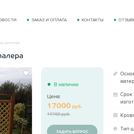
ОВОСТИ
ЗАКАЗ И ОПЛАТА
КОНТАКТЫ
ОТЗЫВ
ая шпалера
палера
Осно
матер
В наличии
Срок
Цена:
изгот
17000
руб.
19700 руб.
Кровл
Тип ш
ЗАДАТЬ ВОПРОС