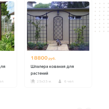
18800
руб.
для
Шпалера кованая для
растений
ел.
2,5х3,5 м.
6 чел.
ОФОРМИТЬ ЗАКАЗ