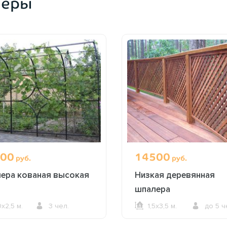
леры
00
14500
руб.
руб.
ера кованая высокая
Низкая деревянная
шпалера
0х2,5 м.
3 чел.
1,5х3,5 м.
до 5 ч