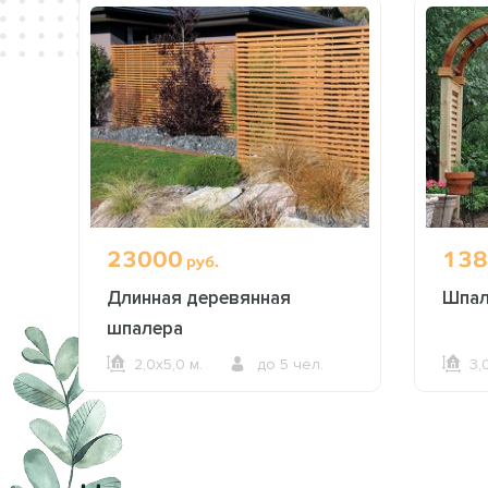
23000
138
руб.
Длинная деревянная
Шпал
шпалера
2,0х5,0 м.
до 5 чел.
3,
ОФОРМИТЬ ЗАКАЗ