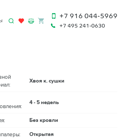
+7 916 044-5969
Ы
+7 495 241-0630
вной
Хвоя к. сушки
иал:
4 - 5 недель
овления:
Без кровли
я:
Открытая
палеры: