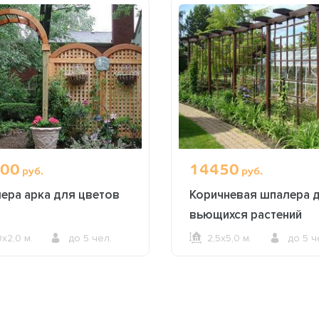
00
14450
руб.
руб.
ера арка для цветов
Коричневая шпалера 
вьющихся растений
0х2,0 м.
до 5 чел.
2,5х5,0 м.
до 5 ч
ОФОРМИТЬ ЗАКАЗ
ОФОРМИТЬ ЗАКАЗ