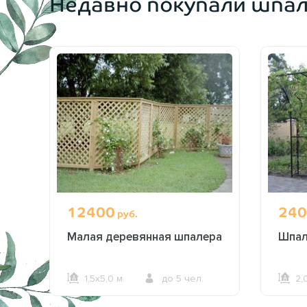
Недавно покупали шпа
12400
240
руб.
я
Малая деревянная шпалера
Шпал
1,5х5,0 м.
до 5 чел.
2,