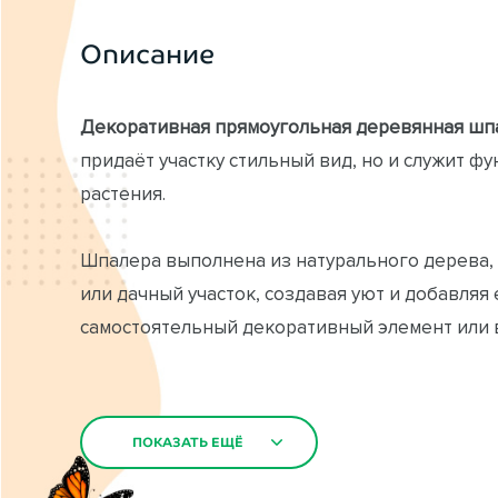
Описание
Декоративная прямоугольная деревянная шп
придаёт участку стильный вид, но и служит 
растения.
Шпалера выполнена из натурального дерева, 
или дачный участок, создавая уют и добавляя
самостоятельный декоративный элемент или в
Купить или заказать декоративную шпалеру д
выбор шпалер для дачи и сада под ключ по н
ПОКАЗАТЬ ЕЩЁ
зелёные зоны.