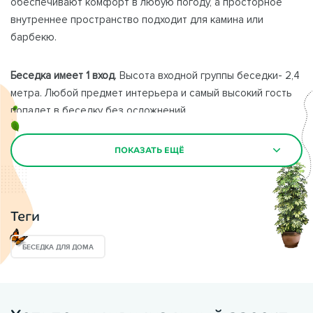
обеспечивают комфорт в любую погоду, а просторное
внутреннее пространство подходит для камина или
барбекю.
Беседка имеет 1 вход
. Высота входной группы беседки- 2,4
метра. Любой предмет интерьера и самый высокий гость
попадет в беседку без осложнений.
Детали беседки
1627 при изготовлении точно и четко
ПОКАЗАТЬ ЕЩЁ
ПОКАЗАТЬ ЕЩЁ
подгоняются друг к другу. Они изготавливаются из
качественной древесины камерной сушки, что исключает
скрипы и рассыхания узлов и стыков в беседке.
Теги
Наполнение секций
данной закрытой беседки- глухая
БЕСЕДКА ДЛЯ ДОМА
доска камерной сушки с декоративной отделкой
шпалерным ромбическим рисунком. Под заказ возможно и
более экстравагантный рисунок- квадрат, круги, нестрогие
линии. Изготовление качественных декоративных шпалер