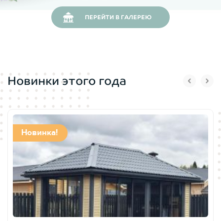
Пол беседки
сделан из толстой и крепкой шпунтованной
ПЕРЕЙТИ В ГАЛЕРЕЮ
доски камерной сушки. В отличии от других
производителей беседок, полы мы всегда включаем в
стоимость беседки при поставке заказчику.
Высокий двухъярусный свод
крыши позволяет устроить
Новинки этого года
замечательную иллюминацию внутри беседки. Так же
второй ярус кровли беседки даст приток свежего воздуха
и хорошую вентиляцию.
Новинка!
Кровля беседки 1627
выполняется кровельным
материалом проверенных поставщиков. Мягкую черепицу
для беседок мы заказываем у Shinglas и Katepal.
Качественный кровельный материал снизит шум в беседке
во время дождя, компенсирует жару и не задержит снег во
время зимы.