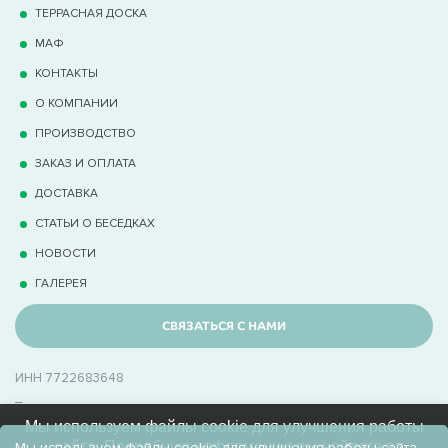
ТЕРРАCНАЯ ДОСКА
МАФ
КОНТАКТЫ
О КОМПАНИИ
ПРОИЗВОДСТВО
ЗАКАЗ И ОПЛАТА
ДОСТАВКА
СТАТЬИ О БЕСЕДКАХ
НОВОСТИ
ГАЛЕРЕЯ
СВЯЗАТЬСЯ С НАМИ
ИНН 7722683648
_
В Беседки.Ру производственно-торговая компания с опытом 15+ лет
Мы используем файлы cookie для улучшения работы
в производстве беседок
сайта. Подробную информацию вы найдете в
Мы используем файлы cookie для улучшения работы сайта.