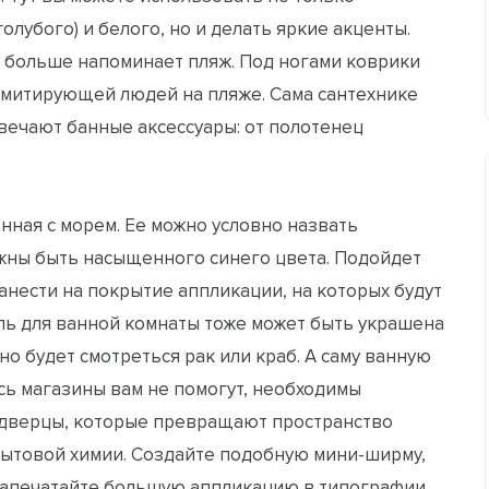
олубого) и белого, но и делать яркие акценты.
я больше напоминает пляж. Под ногами коврики
имитирующей людей на пляже. Сама сантехнике
твечают банные аксессуары: от полотенец
анная с морем. Ее можно условно назвать
лжны быть насыщенного синего цвета. Подойдет
 нанести на покрытие аппликации, на которых будут
ь для ванной комнаты тоже может быть украшена
но будет смотреться рак или краб. А саму ванную
сь магазины вам не помогут, необходимы
 дверцы, которые превращают пространство
ытовой химии. Создайте подобную мини-ширму,
 напечатайте большую аппликацию в типографии