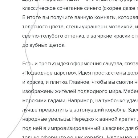
классическое сочетание синего (скорее даже г
В итоге вы получите ванную комнаты, котора
телесного цвета, стены украшены мозаикой, 
светло-голубого оттенка, а за яркие краски о
до зубных щеток.
Есть и третья идея оформления санузла, связ
«Подводное царство». Идея проста: стены до
и краска, и плитка. Главное, чтобы вы смогли
изображены жителей подводного мира. Мебел
морскими гадами. Например, на тумбочке удач
лучше превратить в затонувший корабль. Зде
народные умельцы. Нередко к ванной крепят
под ней в импровизированный шкафчик для б
только оформите ее как корабль. Например,