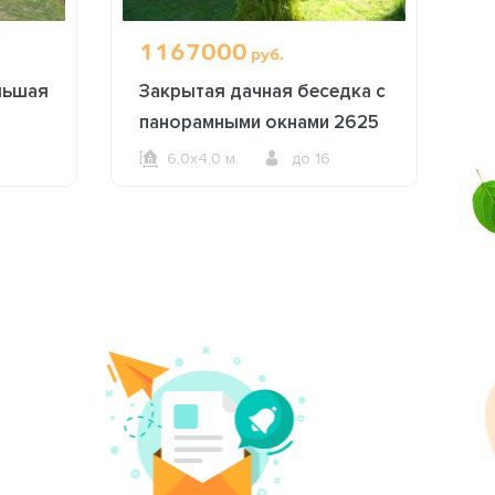
1167000
6
руб.
льшая
Закрытая дачная беседка с
Б
панорамными окнами 2625
6,0х4,0 м.
до 16
ОФОРМИТЬ ЗАКАЗ