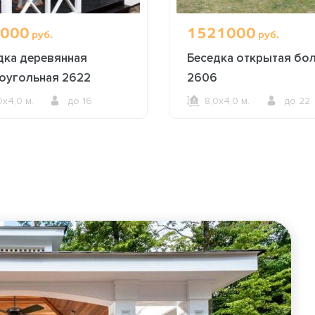
000
1521000
руб.
руб.
дка деревянная
Беседка открытая бо
оугольная 2622
2606
0х4,0 м.
до 16
8,0х4,0 м.
до 22
ОФОРМИТЬ ЗАКАЗ
ОФОРМИТЬ ЗАКАЗ