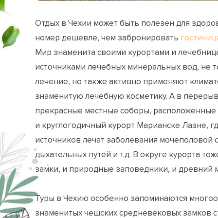
Отдых в Чехии может быть полезен для здоров
номер дешевле, чем забронировать
гостиниц
Мир знаменита своими курортами и лечебница
источниками лечебных минеральных вод, не 
лечение, но также активно применяют климат
знаменитую лечебную косметику. А в переры
прекрасные местные соборы, расположенные 
и круглогодичный курорт Марианске Лазне, г
источников лечат заболевания мочеполовой с
дыхательных путей и т.д. В округе курорта то
замки, и природные заповедники, и древний 
Туры в Чехию особенно запоминаются многоо
знаменитых чешских средневековых замков ст