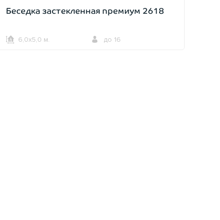
Беседка застекленная премиум 2618
6,0х5,0 м.
до 16