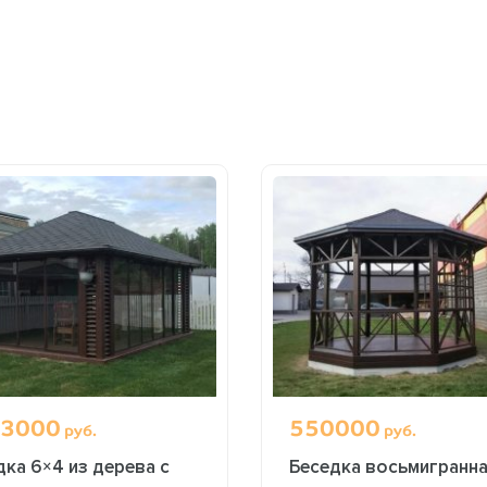
3000
550000
руб.
руб.
дка 6×4 из дерева с
Беседка восьмигранн