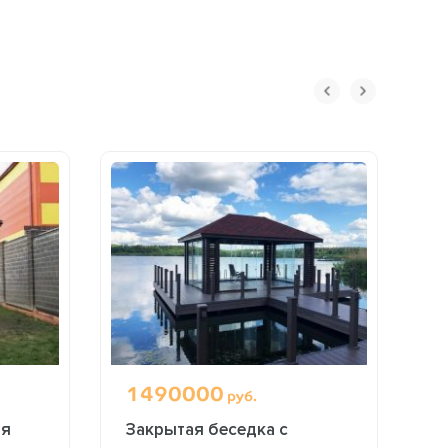
1490000
7
руб.
ая
Закрытая беседка с
Б