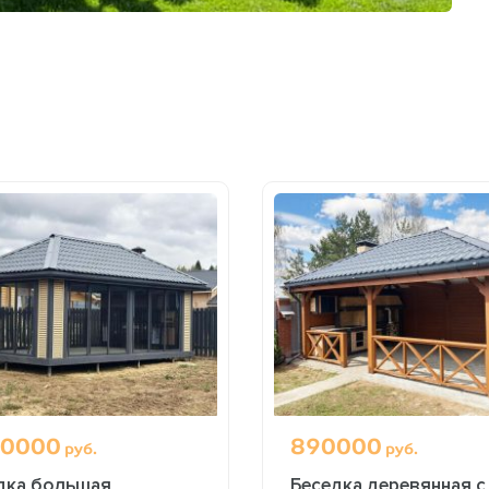
0000
890000
руб.
руб.
дка большая
Беседка деревянная с