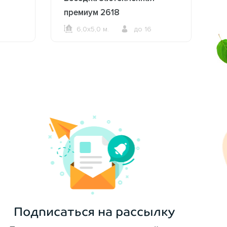
премиум 2618
д
6,0х5,0 м.
до 16
ОФОРМИТЬ ЗАКАЗ
Подписаться на рассылку