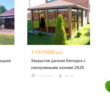
1167000
6
руб.
льшая
Закрытая дачная беседка с
Б
панорамными окнами 2625
6,0х4,0 м.
до 16
ОФОРМИТЬ ЗАКАЗ