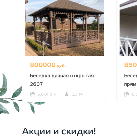
800000
850
руб.
Беседка дачная открытая
Бесе
2607
прям
5,0х4,0 м.
до 14
6,
ОФОРМИТЬ ЗАКАЗ
Акции и скидки!