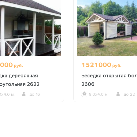
000
1521000
руб.
руб.
дка деревянная
Беседка открытая бо
оугольная 2622
2606
0х4,0 м.
до 16
8,0х4,0 м.
до 22
ОФОРМИТЬ ЗАКАЗ
ОФОРМИТЬ ЗАКАЗ