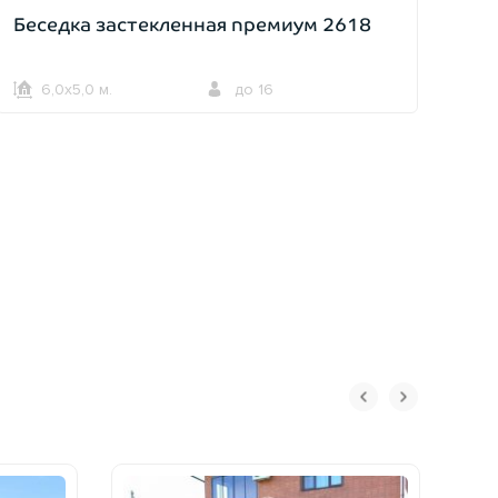
Беседка застекленная премиум 2618
6,0х5,0 м.
до 16