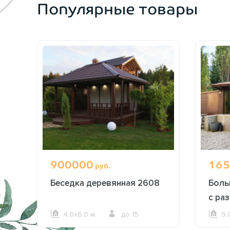
Популярные товары
900000
165
руб.
ка
Беседка деревянная 2608
Боль
с ра
2619
4,0х6,0 м.
до 15
9,