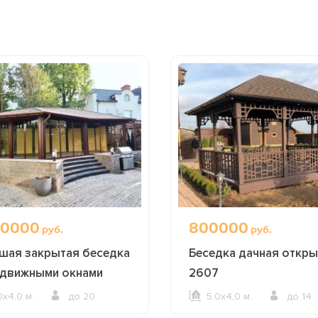
0000
800000
руб.
руб.
шая закрытая беседка
Беседка дачная откры
здвижными окнами
2607
0х4,0 м.
до 20
5,0х4,0 м.
до 14