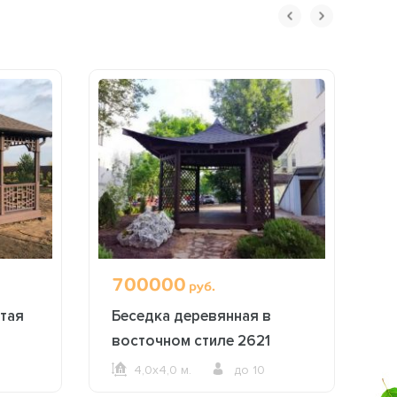
700000
1
руб.
тая
Беседка деревянная в
Б
восточном стиле 2621
2
4,0х4,0 м.
до 10