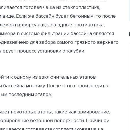
вливается готовая чаша из стеклопластика,
 виде. Если же бассейн будет бетонным, то после
лементы: форсунки, закладные противотока,
иммера в системе фильтрации бассейна является
редназначено для забора самого грязного верхнего
следует процесс установки опалубки
йти к одному из заключительных этапов
ля бассейна мозаику. После этого производится
мым последним этапом.
ает некоторые этапы, такие как армирование,
екорирование бетонной поверхности. Причиной
навливается готовая стеклопластиковая чаша,