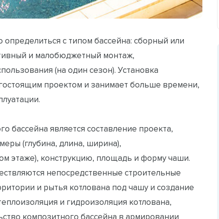
 определиться с типом бассейна: сборный или
тивный и малобюджетный монтаж,
пользования (на один сезон). Установка
огостоящим проектом и занимает больше времени,
плуатации.
го бассейна является составление проекта,
еры (глубина, длина, ширина),
ом этаже), конструкцию, площадь и форму чаши.
ществляются непосредственные строительные
рритории и рытья котлована под чашу и создание
 теплоизоляция и гидроизоляция котлована,
льство композитного бассейна в армировании