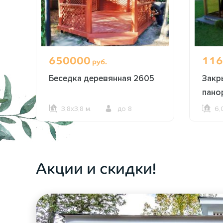
650000
116
руб.
ая
Беседка деревянная 2605
Закр
пано
3,8х3,8 м.
до 8
6,
ОФОРМИТЬ ЗАКАЗ
Акции и скидки!