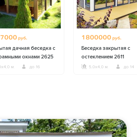
7000
1800000
руб.
руб.
ытая дачная беседка с
Беседка закрытая с
рамными окнами 2625
остеклением 2611
0х4,0 м.
до 16
5,0х4,0 м.
до 14
ОФОРМИТЬ ЗАКАЗ
ОФОРМИТЬ ЗАКАЗ