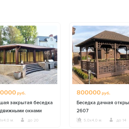
0000
800000
руб.
руб.
шая закрытая беседка
Беседка дачная откры
здвижными окнами
2607
0х4,0 м.
до 20
5,0х4,0 м.
до 14