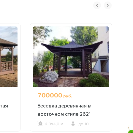
700000
1
руб.
тая
Беседка деревянная в
Б
восточном стиле 2621
2
4,0х4,0 м.
до 10