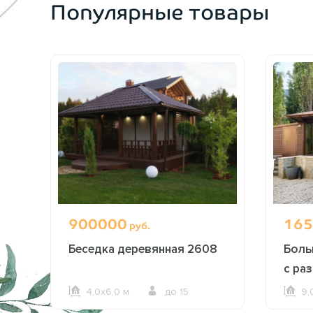
Популярные товары
900000
165
руб.
ка
Беседка деревянная 2608
Боль
с ра
2619
4,0х6,0 м.
до 15
9,