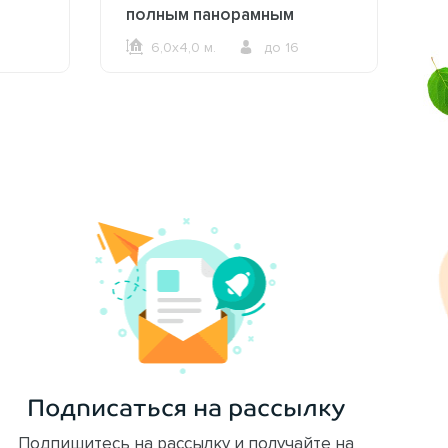
полным панорамным
б
остеклением 2612
6,0х4,0 м.
до 16
ОФОРМИТЬ ЗАКАЗ
Подписаться на рассылку
Подпишитесь на рассылку и получайте на