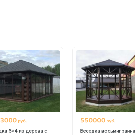
3000
550000
руб.
руб.
дка 6×4 из дерева с
Беседка восьмигранн