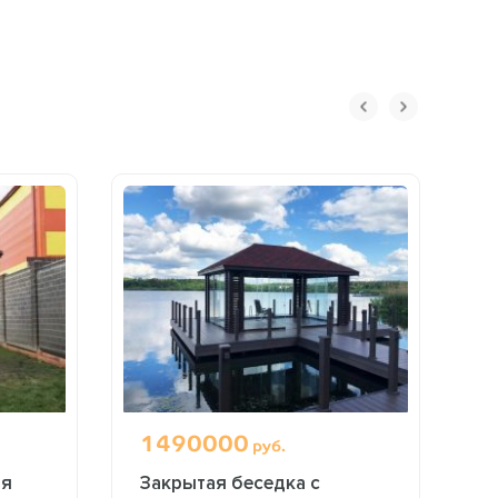
1490000
7
руб.
ая
Закрытая беседка с
Б