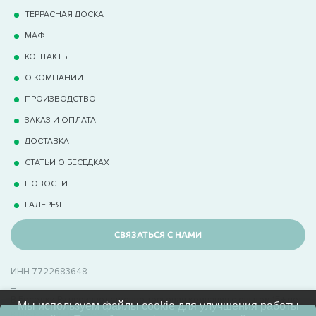
ТЕРРАCНАЯ ДОСКА
МАФ
КОНТАКТЫ
О КОМПАНИИ
ПРОИЗВОДСТВО
ЗАКАЗ И ОПЛАТА
ДОСТАВКА
СТАТЬИ О БЕСЕДКАХ
НОВОСТИ
ГАЛЕРЕЯ
СВЯЗАТЬСЯ С НАМИ
ИНН 7722683648
_
В Беседки.Ру производственно-торговая компания с опытом 15+ лет
Мы используем файлы cookie для улучшения работы
в производстве беседок