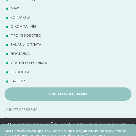
МАФ
КОНТАКТЫ
О КОМПАНИИ
ПРОИЗВОДСТВО
ЗАКАЗ И ОПЛАТА
ДОСТАВКА
СТАТЬИ О БЕСЕДКАХ
НОВОСТИ
ГАЛЕРЕЯ
СВЯЗАТЬСЯ С НАМИ
ИНН 7722683648
_
В Беседки.Ру производственно-торговая компания с опытом 15+ лет
Мы используем файлы cookie для улучшения работы
в производстве беседок
сайта. Подробную информацию вы найдете в
Мы используем файлы cookie для улучшения работы сайта.
Подробную информацию вы найдете в
Политике