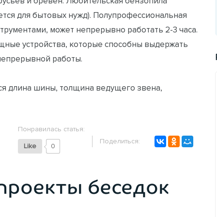
русьев и бревен. Любительская бензопила
ется для бытовых нужд). Полупрофессиональная
трументами, может непрерывно работать 2-3 часа.
щные устройства, которые способны выдержать
непрерывной работы.
я длина шины, толщина ведущего звена,
Понравилась статья:
Поделиться:
Like
0
проекты беседок