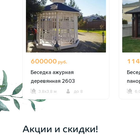
600000
114
руб.
Беседка ажурная
Бесе
деревянная 2603
пано
окна
3,8х3,8 м.
до 8
6,
ОФОРМИТЬ ЗАКАЗ
Акции и скидки!