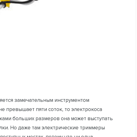
ляется замечательным инструментом
не превышает пяти соток, то электрокоса
стками больших размеров она может выступать
лки. Но даже там электрические триммеры
доступных местах, потому что ни одна