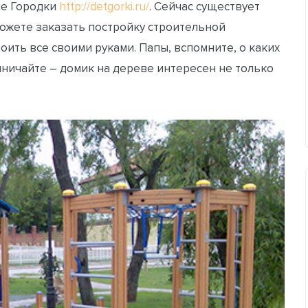
ие Городки
http://detgorki.ru/
. Сейчас существует
можете заказать постройку строительной
оить все своими руками. Папы, вспомните, о каких
мничайте – домик на дереве интересен не только