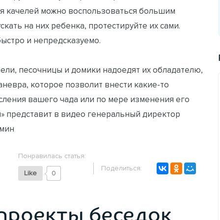
ия качелей можно воспользоваться большим
скать на них ребенка, протестируйте их сами.
ыстро и непредсказуемо.
ачели, песочницы и домики надоедят их обладателю,
аневра, которое позволит внести какие-то
сления вашего чада или по мере изменения его
» представит в видео генеральный директор
омин
Понравилась статья:
Поделиться:
Like
0
проекты беседок