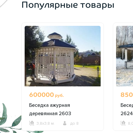
Популярные товары
600000
850
руб.
Беседка ажурная
Бесе
деревянная 2603
2624
3,8х3,8 м.
до 8
8,