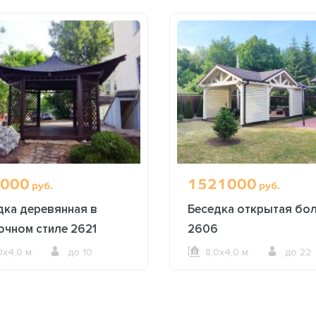
000
1521000
руб.
руб.
дка деревянная в
Беседка открытая бо
очном стиле 2621
2606
0х4,0 м.
до 10
8,0х4,0 м.
до 22
ОФОРМИТЬ ЗАКАЗ
ОФОРМИТЬ ЗАКАЗ