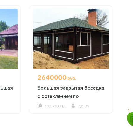
2640000
6
руб.
льшая
Большая закрытая беседка
Б
с остеклением по
периметру 2620
10,0х6,0 м.
до 25
ОФОРМИТЬ ЗАКАЗ