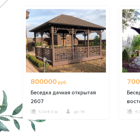
800000
700
руб.
Беседка дачная открытая
Бесе
2607
вост
5,0х4,0 м.
до 14
4,
ОФОРМИТЬ ЗАКАЗ