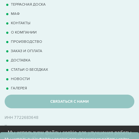
ТЕРРАCНАЯ ДОСКА
МАФ
КОНТАКТЫ
О КОМПАНИИ
ПРОИЗВОДСТВО
ЗАКАЗ И ОПЛАТА
ДОСТАВКА
СТАТЬИ О БЕСЕДКАХ
НОВОСТИ
ГАЛЕРЕЯ
СВЯЗАТЬСЯ С НАМИ
ИНН 7722683648
_
В Беседки.Ру производственно-торговая компания с опытом 15+ лет
Мы используем файлы cookie для улучшения работы
в производстве беседок
сайта. Подробную информацию вы найдете в