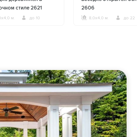
очном стиле 2621
2606
0х4,0 м.
до 10
8,0х4,0 м.
до 22
ОФОРМИТЬ ЗАКАЗ
ОФОРМИТЬ ЗАКАЗ