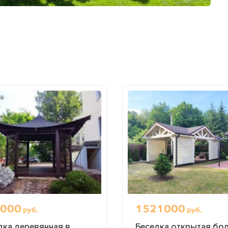
000
1521000
руб.
руб.
дка деревянная в
Беседка открытая бо