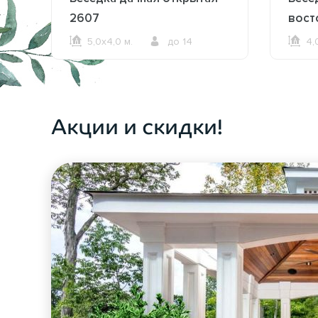
2607
вост
5,0х4,0 м.
до 14
4,
ОФОРМИТЬ ЗАКАЗ
Акции и скидки!