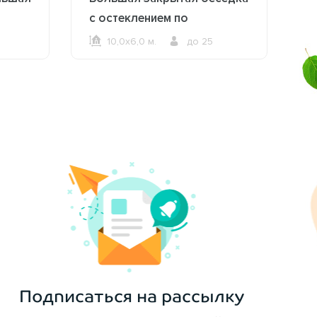
с остеклением по
периметру 2620
10,0х6,0 м.
до 25
ОФОРМИТЬ ЗАКАЗ
Подписаться на рассылку