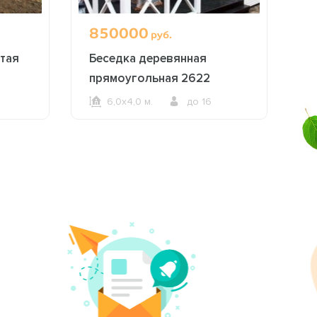
850000
1
руб.
тая
Беседка деревянная
Б
прямоугольная 2622
2
6,0х4,0 м.
до 16
ОФОРМИТЬ ЗАКАЗ