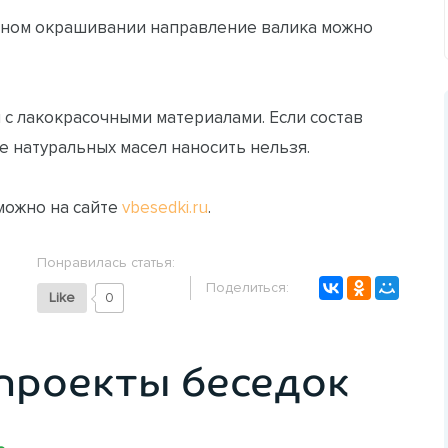
орном окрашивании направление валика можно
 с лакокрасочными материалами. Если состав
е натуральных масел наносить нельзя.
можно на сайте
vbesedki.ru
.
Понравилась статья:
Поделиться:
Like
0
проекты беседок