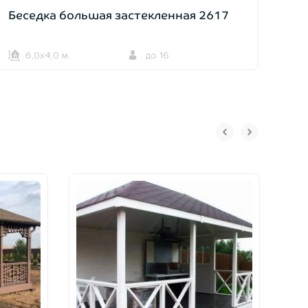
Беседка большая застекленная 2617
6,0х4,0 м.
до 16