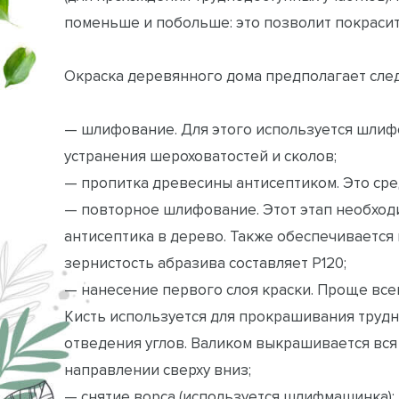
поменьше и побольше: это позволит покрасить
Окраска деревянного дома предполагает сле
— шлифование. Для этого используется шлиф
устранения шероховатостей и сколов;
— пропитка древесины антисептиком. Это сре
— повторное шлифование. Этот этап необход
антисептика в дерево. Также обеспечивается
зернистость абразива составляет Р120;
— нанесение первого слоя краски. Проще все
Кисть используется для прокрашивания трудно
отведения углов. Валиком выкрашивается вс
направлении сверху вниз;
— снятие ворса (используется шлифмашинка);