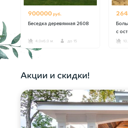
900000
264
руб.
 с
Беседка деревянная 2608
Боль
5
с ос
пери
4,0х6,0 м.
до 15
10
ОФОРМИТЬ ЗАКАЗ
Акции и скидки!