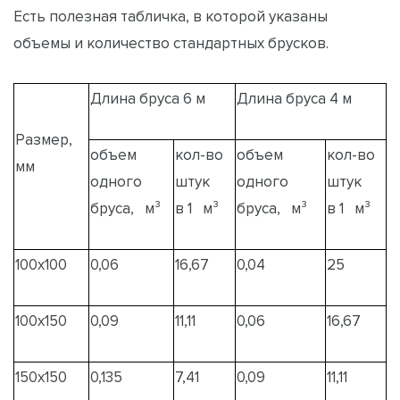
Есть полезная табличка, в которой указаны
объемы и количество стандартных брусков.
Длина бруса 6 м
Длина бруса 4 м
Размер,
объем
кол-во
объем
кол-во
мм
одного
штук
одного
штук
бруса, м³
в 1 м³
бруса, м³
в 1 м³
100х100
0,06
16,67
0,04
25
100х150
0,09
11,11
0,06
16,67
150х150
0,135
7,41
0,09
11,11