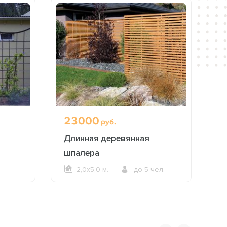
23000
руб.
Длинная деревянная
шпалера
2,0х5,0 м.
до 5 чел.
ОФОРМИТЬ ЗАКАЗ