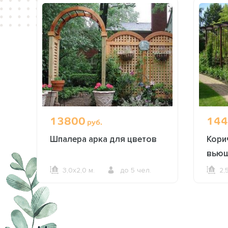
13800
144
руб.
Шпалера арка для цветов
Кори
вьющ
3,0х2,0 м.
до 5 чел.
2,
ОФОРМИТЬ ЗАКАЗ