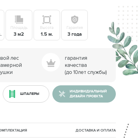
Площадь
Высота
Гарантия
.
3 м2
1.5 м.
3 года
свой лес
гарантия
камерной
качества
сушки
(до 10лет службы)
ИНДИВИДУАЛЬНЫЙ
ШПАЛЕРЫ
ДИЗАЙН ПРОЕКТА
КОМПЛЕКТАЦИЯ
ДОСТАВКА И ОПЛАТА