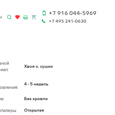
+7 916 044-5969
Ы
+7 495 241-0630
вной
Хвоя к. сушки
иал:
4 - 5 недель
овления:
Без кровли
я:
Открытая
палеры: