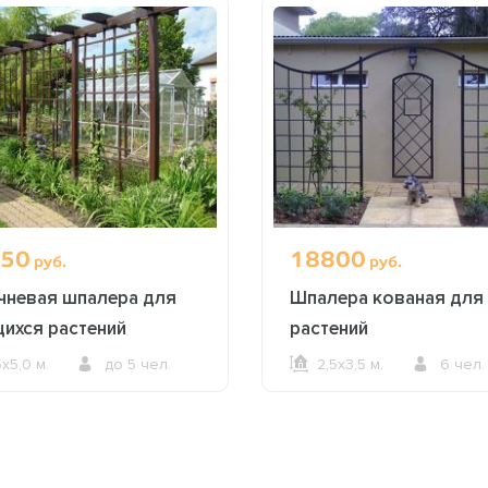
50
18800
руб.
руб.
чневая шпалера для
Шпалера кованая для
ихся растений
растений
5х5,0 м.
до 5 чел.
2,5х3,5 м.
6 чел.
ОФОРМИТЬ ЗАКАЗ
ОФОРМИТЬ ЗАКАЗ