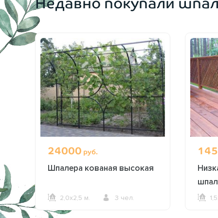
Недавно покупали шпа
24000
145
руб.
Шпалера кованая высокая
Низк
шпал
2,0х2,5 м.
3 чел.
1,