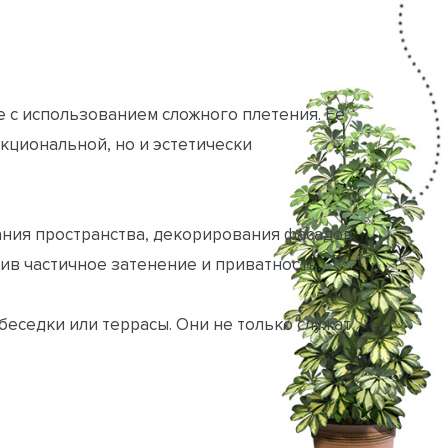
 с использованием сложного плетения. Её
кциональной, но и эстетически
ния пространства, декорирования фасадов
ив частичное затенение и приватность.
беседки или террасы. Они не только служат
ваясь в природный ландшафт.