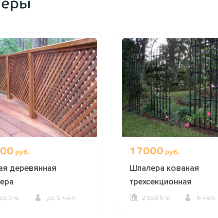
леры
00
17000
руб.
руб.
ая деревянная
Шпалера кованая
ера
трехсекционная
5х3,5 м.
до 5 чел.
2,5х3,5 м.
6 чел.