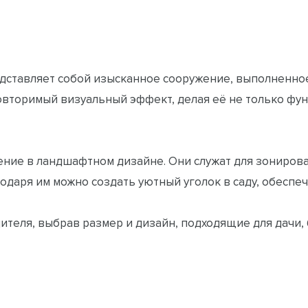
дставляет собой изысканное сооружение, выполненное
вторимый визуальный эффект, делая её не только фун
ие в ландшафтном дизайне. Они служат для зонирова
даря им можно создать уютный уголок в саду, обеспеч
теля, выбрав размер и дизайн, подходящие для дачи, 
 зелёные живые стены из растений, гармонично вписы
Беседки.Ру: