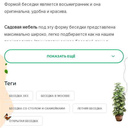
Формой беседки является восьмигранник и она
оригинальна, удобна и красива.
Садовая мебель
под эту форму беседки представлена
максимально широко, легко подбирается как на нашем
производстве (при условии заказа беседки), так и в
магазинах Москвы и Московской области.
ПОКАЗАТЬ ЕЩЁ
ПОКАЗАТЬ ЕЩЁ
Беседка
имеет 1 вход
. Высота входной группы беседки- 2.4
метра. Любой предмет интерьера и самый высокий гость
попадет в беседку без осложнений
.
Теги
Размер беседки 1711 позволяет разместить в ней
БЕСЕДКА 3Х3
БЕСЕДКА В МОСКВЕ
компанию из 12-15 человек. Ваши друзья и родные будут
всегда довольны Вашим приобретением именно такой
БЕСЕДКА СО СТОЛОМ И СКАМЕЙКАМИ
ЛЕТНЯЯ БЕСЕДКА
беседки.
ОТКРЫТАЯ БЕСЕДКА