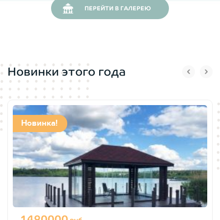
ПЕРЕЙТИ В ГАЛЕРЕЮ
отдыхающим. На период летнего сезона, когда хочется
масимальной открытости загородной беседки, окна
возможно полностью снять.
Нижняя часть заполнения
беседки закрытая и делает
Новинки этого года
пространство беседки максимально защищенным от
окружающей среды: ветров, дождей и снега.
Садовая мебель
под эту форму беседки представлена
Новинка!
максимально широко, легко подбирается как на нашем
производстве (при условии заказа беседки), так и в
магазинах Москвы и Московской области.
Для беседки эконом 1732 представлен
широкий выбор
печей барбекю
, которые сделают встречи с родными и
друзьями еще более приятными.
1490000