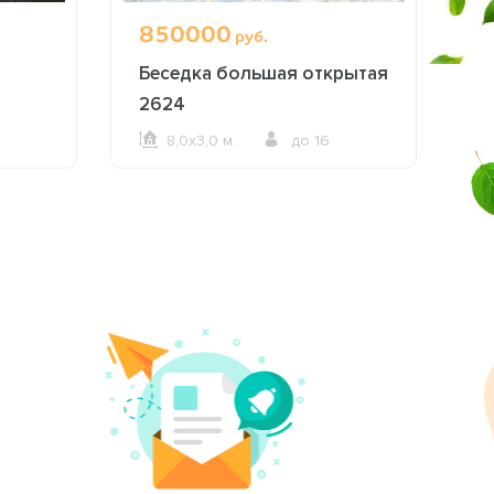
850000
1
руб.
Беседка большая открытая
Б
2624
о
з
8,0х3,0 м.
до 16
ОФОРМИТЬ ЗАКАЗ