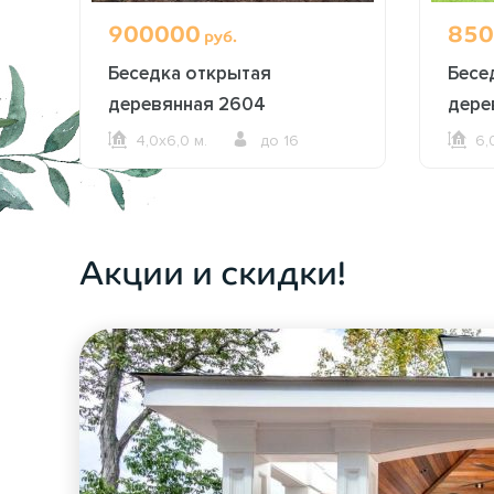
900000
850
руб.
Беседка открытая
Бесе
ми
деревянная 2604
дере
4,0х6,0 м.
до 16
6,
ОФОРМИТЬ ЗАКАЗ
Акции и скидки!