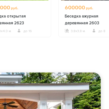
000
600000
руб.
руб.
дка открытая
Беседка ажурная
вянная 2623
деревянная 2603
0х4,0 м.
до 16
3,8х3,8 м.
до 8
ОФОРМИТЬ ЗАКАЗ
ОФОРМИТЬ ЗАКАЗ