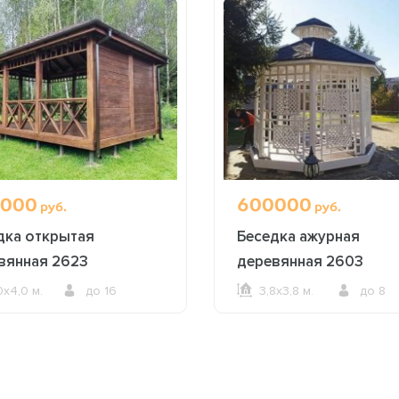
000
600000
руб.
руб.
дка открытая
Беседка ажурная
вянная 2623
деревянная 2603
0х4,0 м.
до 16
3,8х3,8 м.
до 8
ОФОРМИТЬ ЗАКАЗ
ОФОРМИТЬ ЗАКАЗ