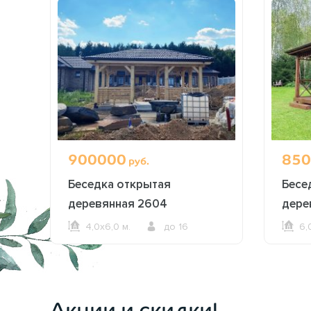
900000
850
руб.
Беседка открытая
Бесе
ми
деревянная 2604
дере
4,0х6,0 м.
до 16
6,
ОФОРМИТЬ ЗАКАЗ
Акции и скидки!