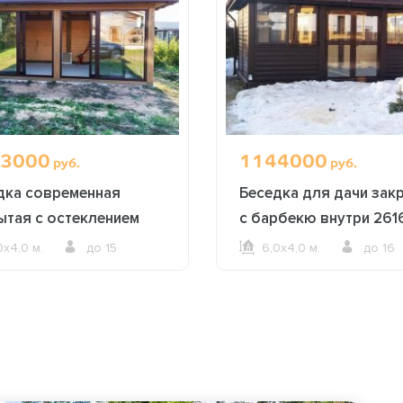
3000
1144000
руб.
руб.
дка современная
Беседка для дачи зак
ытая с остеклением
с барбекю внутри 261
0х4,0 м.
до 15
6,0х4,0 м.
до 16
ОФОРМИТЬ ЗАКАЗ
ОФОРМИТЬ ЗАКАЗ