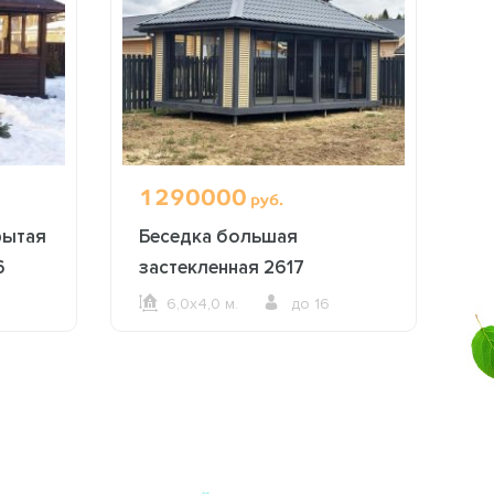
1290000
8
руб.
рытая
Беседка большая
Б
6
застекленная 2617
б
6,0х4,0 м.
до 16
ОФОРМИТЬ ЗАКАЗ