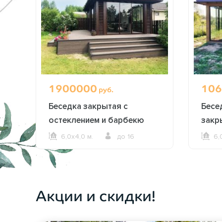
1900000
106
руб.
Беседка закрытая с
Бесе
остеклением и барбекю
закр
внутри 2614
2615
6,0х4,0 м.
до 16
6,
ОФОРМИТЬ ЗАКАЗ
Акции и скидки!