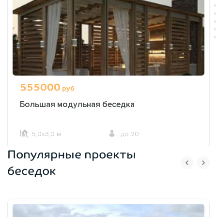
555000
руб
Большая модульная беседка
5,0х3,0 м.
до 20
Популярные проекты
ОФОРМИТЬ ЗАКАЗ
беседок