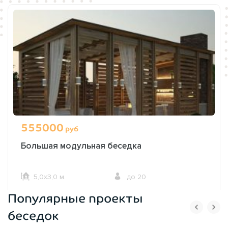
555000
руб
Большая модульная беседка
5,0х3,0 м.
до 20
Популярные проекты
ОФОРМИТЬ ЗАКАЗ
беседок