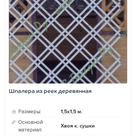
Шпалера из реек деревянная
1,5х1,5 м.
Размеры:
Основной
Хвоя к. сушки
материал: