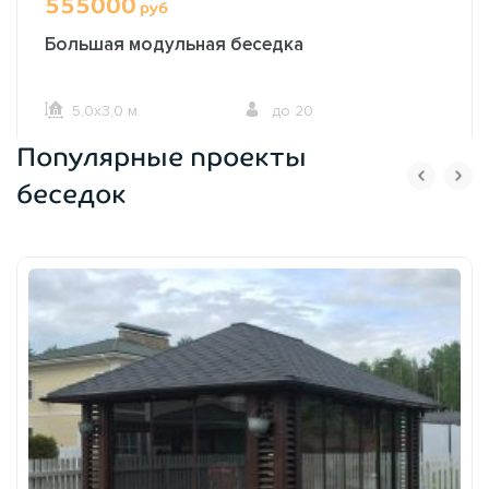
555000
руб
Большая модульная беседка
5,0х3,0 м.
до 20
Популярные проекты
ОФОРМИТЬ ЗАКАЗ
беседок