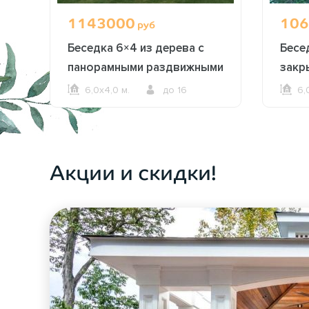
1143000
106
руб
Беседка 6×4 из дерева с
Бесе
панорамными раздвижными
закр
окнами 2626
2615
6,0х4,0 м.
до 16
6,
ОФОРМИТЬ ЗАКАЗ
Акции и скидки!