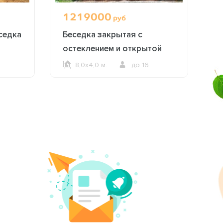
1219000
1
руб
седка
Беседка закрытая с
Б
остеклением и открытой
с
зоной барбекю 2613
8,0х4,0 м.
до 16
ОФОРМИТЬ ЗАКАЗ