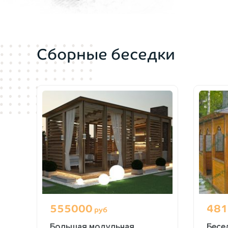
Сборные беседки
555000
481
руб
Большая модульная
Бесе