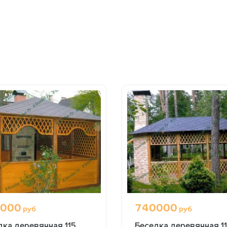
000
740000
руб
руб
дка деревянная 115
Беседка деревянная 11