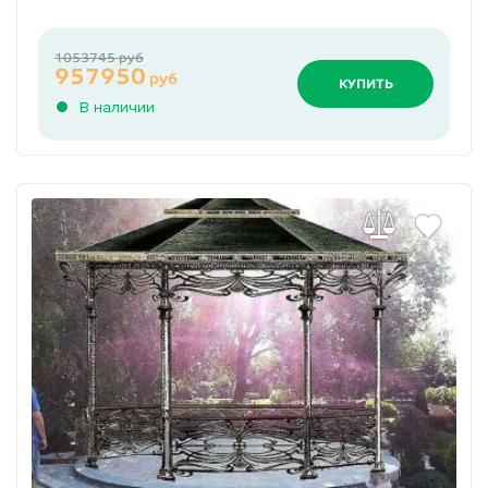
1053745 руб
957950
руб
КУПИТЬ
В наличии