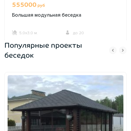
555000
руб
Большая модульная беседка
5,0х3,0 м.
до 20
Популярные проекты
ОФОРМИТЬ ЗАКАЗ
беседок