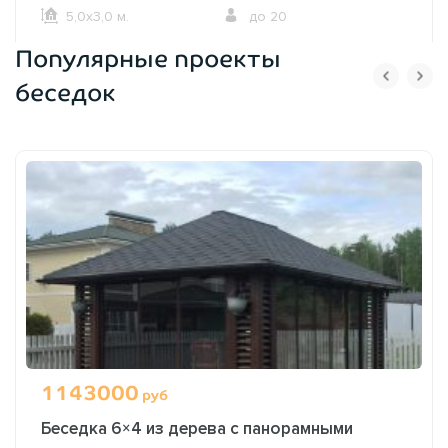
5,0х3,0 м.
до 20
Популярные проекты
ОФОРМИТЬ ЗАКАЗ
беседок
1143000
руб
Беседка 6×4 из дерева с панорамными