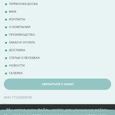
Доставка по Москве и области.
ТЕРРАCНАЯ ДОСКА
МАФ
Вы можете выбрать деревянный колодец для дачи или
КОНТАКТЫ
домик для колодца в индивидуальном исполнении.
О КОМПАНИИ
Оформите заказ прямо сейчас и создайте уникальный
ПРОИЗВОДСТВО
стиль на вашем участке!
ЗАКАЗ И ОПЛАТА
ДОСТАВКА
СТАТЬИ О БЕСЕДКАХ
НОВОСТИ
ГАЛЕРЕЯ
СВЯЗАТЬСЯ С НАМИ
ИНН 7722683648
_
В Беседки.Ру производственно-торговая компания с опытом 15+ лет
Мы используем файлы cookie для улучшения работы
в производстве беседок