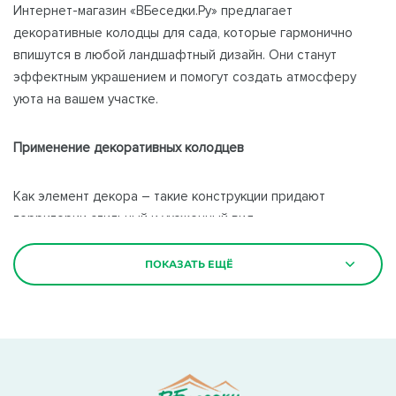
Интернет-магазин «ВБеседки.Ру» предлагает
декоративные колодцы для сада, которые гармонично
впишутся в любой ландшафтный дизайн. Они станут
эффектным украшением и помогут создать атмосферу
уюта на вашем участке.
Применение декоративных колодцев
Как элемент декора – такие конструкции придают
территории стильный и ухоженный вид.
Для оформления работающего источника воды – чтобы
скрыть технические элементы скважины или колодца.
ПОКАЗАТЬ ЕЩЁ
Создание уютной зоны отдыха – рядом можно разместить
цветники, лавочки или фонари.
Материалы и дизайн