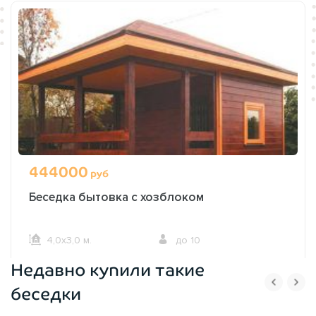
444000
руб
Беседка бытовка с хозблоком
4,0х3,0 м.
до 10
Недавно купили такие
ОФОРМИТЬ ЗАКАЗ
беседки