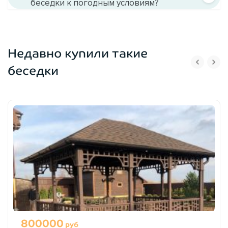
беседки к погодным условиям?
Металл
Недавно купили такие
​Металлические
беседки
​Поликарбонатные беседки
Поликарбонат
​Кирпичные и каменные беседки
800000
руб