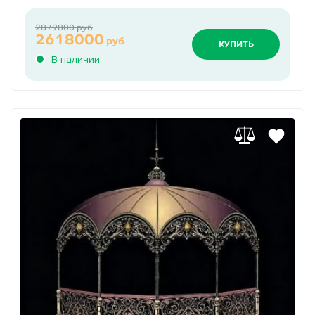
2879800 руб
2618000
руб
КУПИТЬ
В наличии